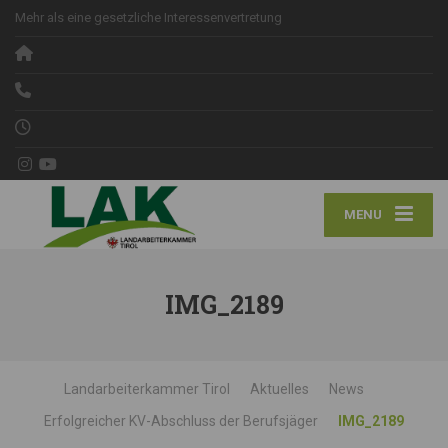
Mehr als eine gesetzliche Interessenvertretung
MENU
IMG_2189
Landarbeiterkammer Tirol
Aktuelles
News
Erfolgreicher KV-Abschluss der Berufsjäger
IMG_2189