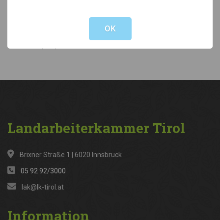
Not valid!
!
Kategorien
OK
News
(316)
Landarbeiterkammer
Tirol
Brixner Straße 1 | 6020 Innsbruck
05 92 92/3000
lak@lk-tirol.at
Information