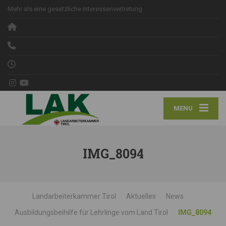
Mehr als eine gesetzliche Interessenvertretung
MENU
IMG_8094
Landarbeiterkammer Tirol
Aktuelles
News
Ausbildungsbeihilfe für Lehrlinge vom Land Tirol
IMG_8094