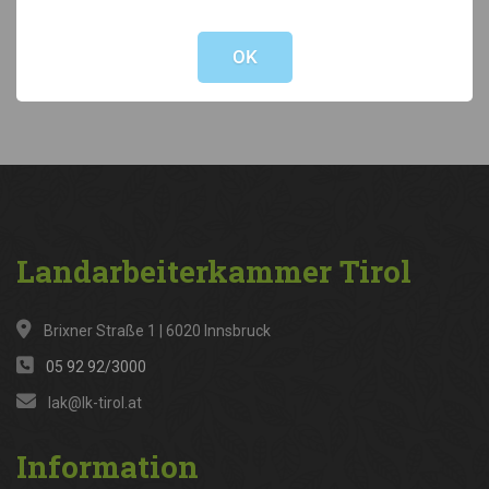
Not valid!
!
Kategorien
OK
News
(316)
Landarbeiterkammer
Tirol
Brixner Straße 1 | 6020 Innsbruck
05 92 92/3000
lak@lk-tirol.at
Information