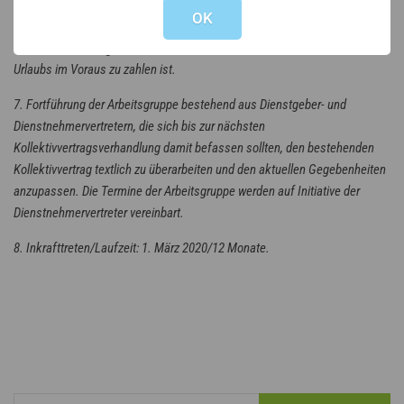
Minderleistungsfähigkeit.
OK
6. Streichung des § 10 Abs. 5, wonach das Urlaubsentgelt bei Antritt des
Urlaubs im Voraus zu zahlen ist.
7. Fortführung der Arbeitsgruppe bestehend aus Dienstgeber- und
Dienstnehmervertretern, die sich bis zur nächsten
Kollektivvertragsverhandlung damit befassen sollten, den bestehenden
Kollektivvertrag textlich zu überarbeiten und den aktuellen Gegebenheiten
anzupassen. Die Termine der Arbeitsgruppe werden auf Initiative der
Dienstnehmervertreter vereinbart.
8. Inkrafttreten/Laufzeit: 1. März 2020/12 Monate.