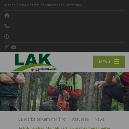
Mehr als eine gesetzliche Interessenvertretung
MENU
Blog
News von der LAK Tirol
Landarbeiterkammer Tirol
Aktuelles
News
Erfolgreicher Abschluss für Forstgartenarbeiter