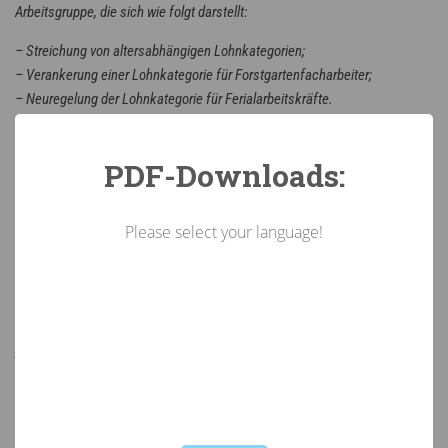
Arbeitsgruppe, die sich wie folgt darstellt:
– Streichung von altersabhängigen Lohnkategorien;
– Verankerung einer Lohnkategorie für Forstgartenfacharbeiter;
– Neuregelung der Lohnkategorie für Ferialarbeitskräfte.
3. Neuregelung des § 4 Abs. 2 in Bezug auf die Entgeltfortzahlung bei
Schlechtwetter mit folgendem Wortlaut:
PDF-Downloads:
(2) Wenn die begonnene Arbeit wegen Schlechtwetters mit Zustimmung
des Dienstgebers oder dessen Beauftragten (Vorarbeiter) unterbrochen
Please select your language!
werden muss, so wird der angefangene halbe Tag mit dem Zeitlohn
vergütet, wobei als Teilung für den halben Arbeitstag 12:00 Uhr gilt.
4. Ergänzung des § 4 Abs. 3 lit. a mit folgendem Wortlaut:
„Die verkürzte Wochenarbeitszeit darf 32 Stunden unterschreiten, sofern
der Zeitausgleich in mehrtägigen zusammenhängenden Zeiträumen
konsumiert wird.“
Not valid!
!
5. Ersatzlose Streichung des § 7a in Bezug auf die