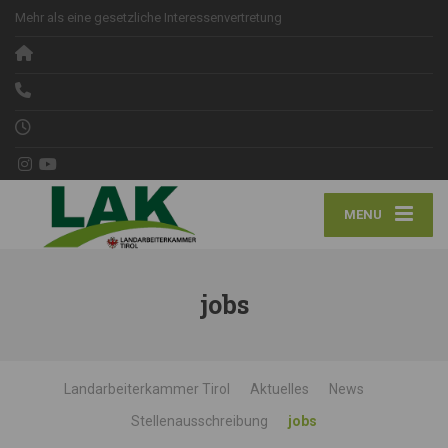
Mehr als eine gesetzliche Interessenvertretung
MENU
jobs
Landarbeiterkammer Tirol
Aktuelles
News
Stellenausschreibung
jobs