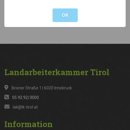
Not valid!
!
Kategorien
OK
News
(316)
Landarbeiterkammer
Tirol
Brixner Straße 1 | 6020 Innsbruck
05 92 92/3000
lak@lk-tirol.at
Information