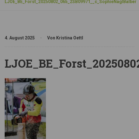
LJOE_BE_Forst_20250802_065_2SB09971__c_SophieNaglBalber
4. August 2025
Von Kristina Oettl
LJOE_BE_Forst_2025080