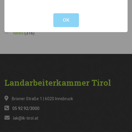
Not valid!
!
Kategorien
OK
News
(316)
Landarbeiterkammer
Tirol
Brixner Straße 1 | 6020 Innsbruck
05 92 92/3000
lak@lk-tirol.at