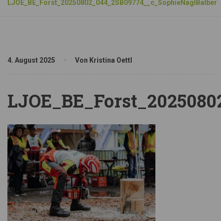
LJOE_BE_Forst_20250802_044_2SB09774__c_SophieNaglBalber
4. August 2025
Von Kristina Oettl
LJOE_BE_Forst_2025080