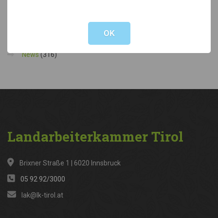
Not valid!
!
Kategorien
OK
News
(316)
Landarbeiterkammer
Tirol
Brixner Straße 1 | 6020 Innsbruck
05 92 92/3000
lak@lk-tirol.at