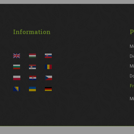
Information
P
M
Di
M
D
Fr
Mi