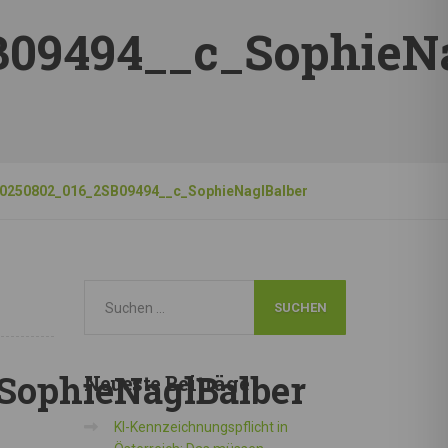
09494__c_SophieNa
0250802_016_2SB09494__c_SophieNaglBalber
SophieNaglBalber
Neueste
Beiträge
KI-Kennzeichnungspflicht in