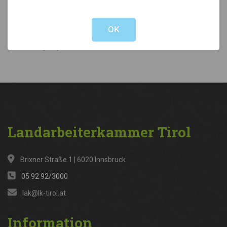
Not valid!
!
Kategorien
OK
News
(316)
Landarbeiterkammer
Tirol
Brixner Straße 1 | 6020 Innsbruck
05 92 92/3000
lak@lk-tirol.at
Information