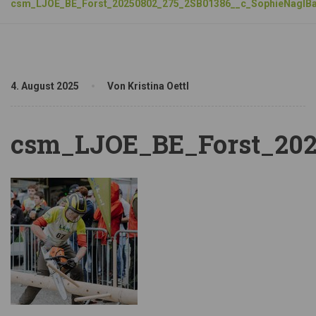
csm_LJOE_BE_Forst_20250802_275_2SB01386__c_SophieNaglBa
4. August 2025
Von Kristina Oettl
csm_LJOE_BE_Forst_202