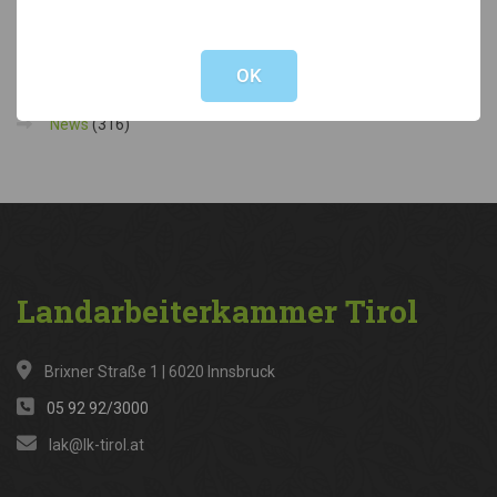
Not valid!
!
Kategorien
OK
News
(316)
Landarbeiterkammer
Tirol
Brixner Straße 1 | 6020 Innsbruck
05 92 92/3000
lak@lk-tirol.at