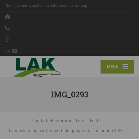
Mehr als eine gesetzliche Interessenvertretung
MENU
IMG_0293
Landarbeiterkammer Tirol
Feste
Landeslehrlingswettbewerb der jungen Gärtner:innen 2025