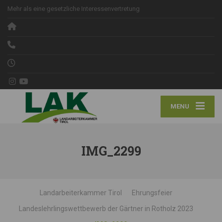
Mehr als eine gesetzliche Interessenvertretung
MENU
IMG_2299
Landarbeiterkammer Tirol
Ehrungsfeier
Landeslehrlingswettbewerb der Gärtner in Rotholz 2023