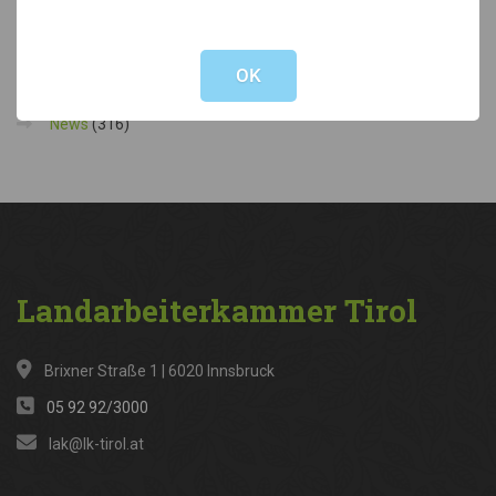
Not valid!
!
Kategorien
OK
News
(316)
Landarbeiterkammer
Tirol
Brixner Straße 1 | 6020 Innsbruck
05 92 92/3000
lak@lk-tirol.at