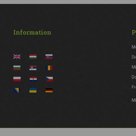
Information
P
M
Di
M
D
Fr
Mi