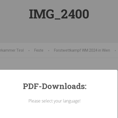
IMG_2400
erkammer Tirol
Feste
Forstwettkampf WM 2024 in Wien
PDF-Downloads:
Please select your language!