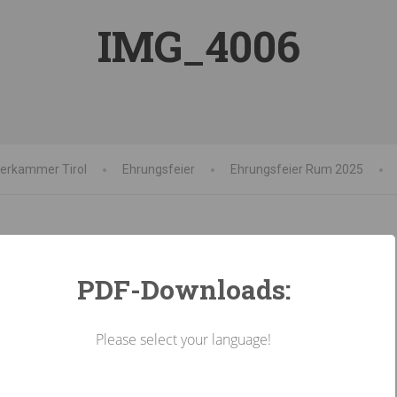
IMG_4006
terkammer Tirol
Ehrungsfeier
Ehrungsfeier Rum 2025
PDF-Downloads:
Please select your language!