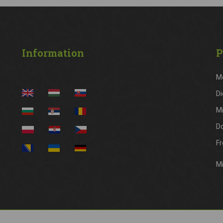
Information
P
M
Di
M
D
Fr
Mi