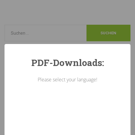
Neueste
Beiträge
PDF-Downloads:
KI-Kennzeichnungspflicht in Österreich: Das müssen
Please select your language!
Unternehmen beachten
5. August 2026
„Rotholz im Zeichen der Talente“: Junge GärtnerInnen zeigen
ihr Können.
16. Juli 2026
Glanzvoller Schulschluss: Fachberufsschule für Gartenbau
feiert in Rotholz
16. Juli 2026
Stellenausschreibung-Ferialjob/Aushilfskräfte in den
Landesforstgärten
15. Juli 2026
Stellenausschreibung Förderungsreferent:in
7. Juli 2026