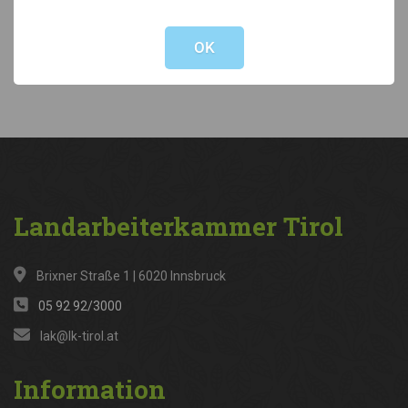
Not valid!
!
Kategorien
OK
News
(316)
Landarbeiterkammer
Tirol
Brixner Straße 1 | 6020 Innsbruck
05 92 92/3000
lak@lk-tirol.at
Information