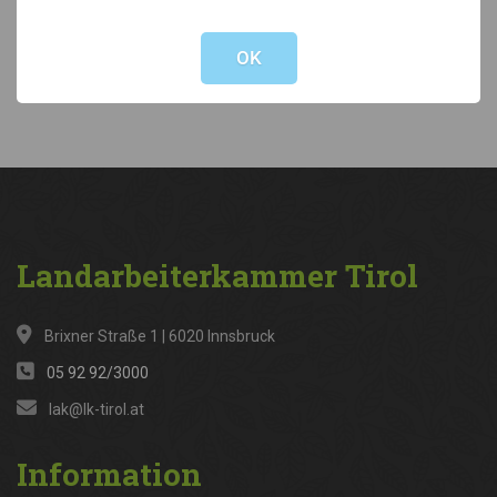
Not valid!
!
Kategorien
OK
News
(316)
Landarbeiterkammer
Tirol
Brixner Straße 1 | 6020 Innsbruck
05 92 92/3000
lak@lk-tirol.at
Information