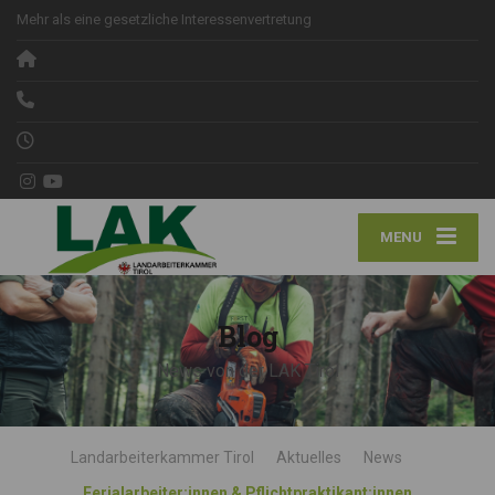
Mehr als eine gesetzliche Interessenvertretung
MENU
Blog
News von der LAK Tirol
Landarbeiterkammer Tirol
Aktuelles
News
Ferialarbeiter:innen & Pflichtpraktikant:innen