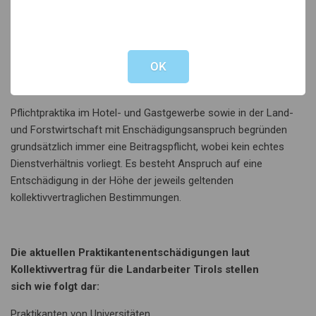
Pflichtpraktikanten mit Taschengeld länger als einen Monat,
sind BV-Beiträge abzuführen.
Not valid!
!
OK
Pflichtpraktika mit Entschädigungsanspruch
Pflichtpraktika im Hotel- und Gastgewerbe sowie in der Land-
und Forstwirtschaft mit Enschädigungsanspruch begründen
grundsätzlich immer eine Beitragspflicht, wobei kein echtes
Dienstverhältnis vorliegt. Es besteht Anspruch auf eine
Entschädigung in der Höhe der jeweils geltenden
kollektivvertraglichen Bestimmungen.
Die aktuellen Praktikantenentschädigungen laut
Kollektivvertrag für die Landarbeiter Tirols stellen
sich wie folgt dar:
Praktikanten von Universitäten