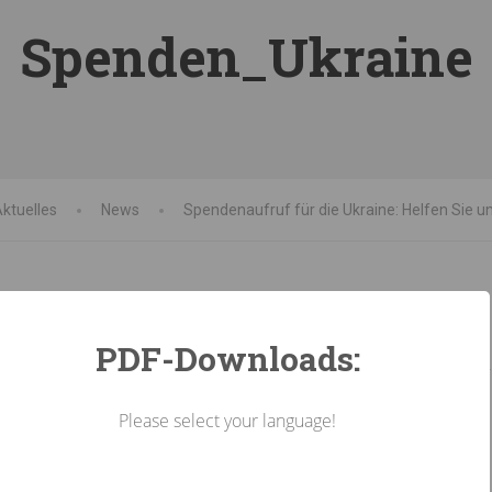
Spenden_Ukraine
ktuelles
News
Spendenaufruf für die Ukraine: Helfen Sie un
PDF-Downloads:
Please select your language!