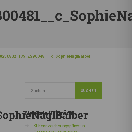
00481__c_SophieNa
0250802_135_2SB00481__c_SophieNaglBalber
SophieNaglBalber
Neueste
Beiträge
KI-Kennzeichnungspflicht in