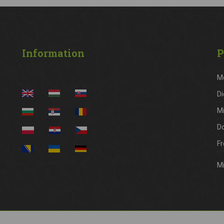
Information
P
M
Di
M
D
Fr
Mi