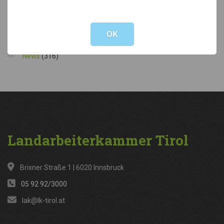
Not valid!
!
Kategorien
OK
News
(316)
Landarbeiterkammer
Tirol
Brixner Straße 1 | 6020 Innsbruck
05 92 92/3000
lak@lk-tirol.at