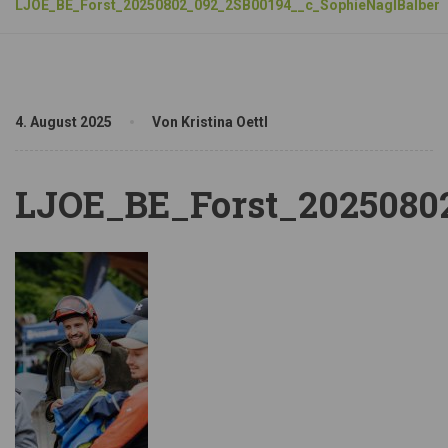
LJOE_BE_Forst_20250802_092_2SB00194__c_SophieNaglBalber
4. August 2025
Von Kristina Oettl
LJOE_BE_Forst_2025080