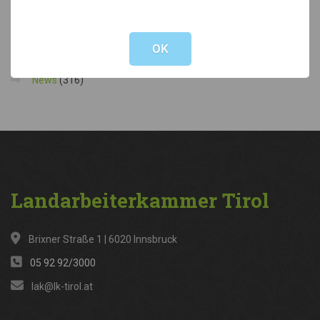
Not valid!
!
Kategorien
OK
News
(316)
Landarbeiterkammer
Tirol
Brixner Straße 1 | 6020 Innsbruck
05 92 92/3000
lak@lk-tirol.at