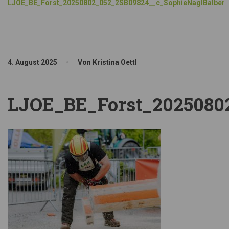
LJOE_BE_Forst_20250802_052_2SB09824__c_SophieNaglBalber
4. August 2025
Von Kristina Oettl
LJOE_BE_Forst_2025080