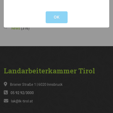
Not valid!
!
Kategorien
OK
News
(316)
Landarbeiterkammer
Tirol
Brixner Straße 1 | 6020 Innsbruck
05 92 92/3000
lak@lk-tirol.at