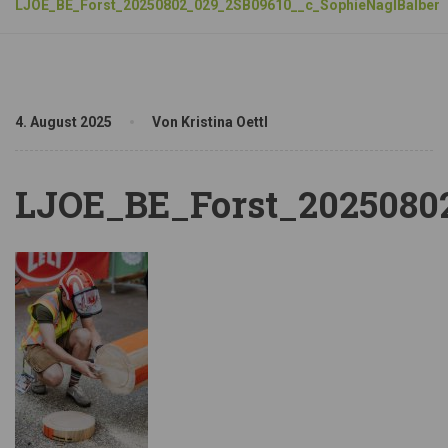
LJOE_BE_Forst_20250802_029_2SB09610__c_SophieNaglBalber
4. August 2025
Von Kristina Oettl
LJOE_BE_Forst_2025080