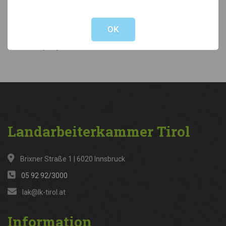
Not valid!
!
Kategorien
OK
News
(316)
Landarbeiterkammer
Tirol
Brixner Straße 1 | 6020 Innsbruck
05 92 92/3000
lak@lk-tirol.at
Information