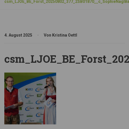
csm_LJOE_BE_Forst_20250802_377_2SB01870__c_SophieNaglBa
4. August 2025
Von Kristina Oettl
csm_LJOE_BE_Forst_202