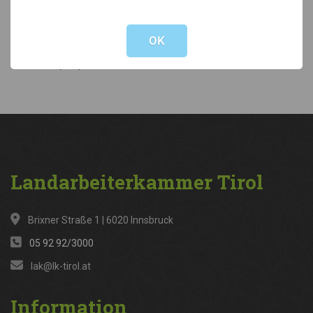
Not valid!
!
Kategorien
OK
News
(316)
Landarbeiterkammer
Tirol
Brixner Straße 1 | 6020 Innsbruck
05 92 92/3000
lak@lk-tirol.at
Information