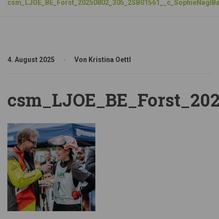
csm_LJOE_BE_Forst_20250802_305_2SB01561__c_SophieNaglBa
4. August 2025
Von Kristina Oettl
csm_LJOE_BE_Forst_202