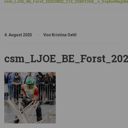
csm_LJOE_BE_Forst_20250802_272_2SB01368__c_SophieNaglBa
4. August 2025
Von Kristina Oettl
csm_LJOE_BE_Forst_202