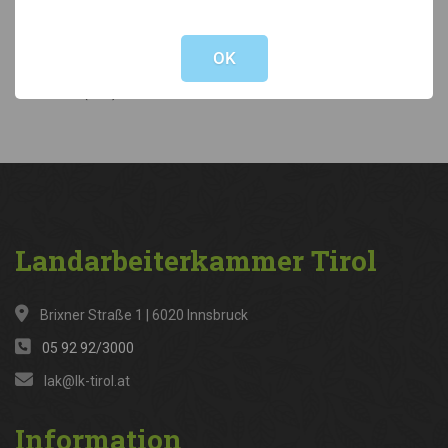
Not valid!
!
Kategorien
OK
News
(316)
Landarbeiterkammer
Tirol
Brixner Straße 1 | 6020 Innsbruck
05 92 92/3000
lak@lk-tirol.at
Information