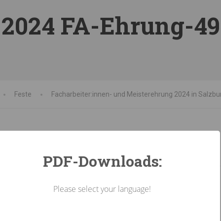
2024 FA-Ehrung-49
Feste
Facharbeiter:innen- und Meisterehrung 2024 in Salzbu
PDF-Downloads:
Please select your language!