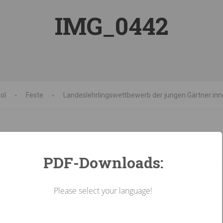
IMG_0442
ol
Feste
Landeslehrlingswettbewerb der jungen Gärtner:in
PDF-Downloads:
Please select your language!