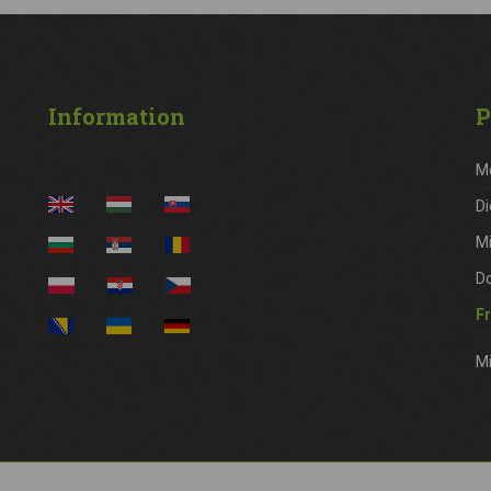
Information
P
M
Di
M
D
Fr
Mi