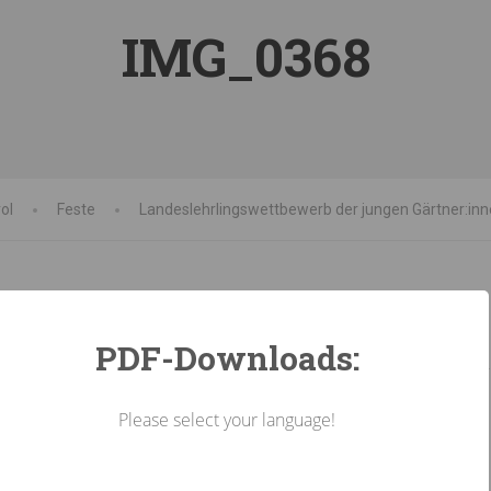
IMG_0368
ol
Feste
Landeslehrlingswettbewerb der jungen Gärtner:in
PDF-Downloads:
Please select your language!