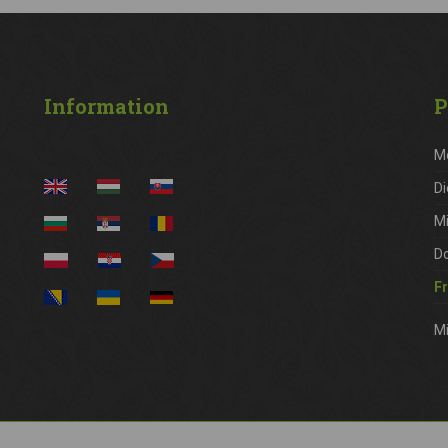
Information
P
M
Di
M
D
Fr
Mi