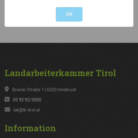
Not valid!
!
Kategorien
OK
News
(316)
Landarbeiterkammer
Tirol
Brixner Straße 1 | 6020 Innsbruck
05 92 92/3000
lak@lk-tirol.at
Information