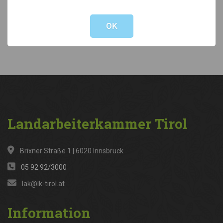
Not valid!
!
Kategorien
OK
News
(316)
Landarbeiterkammer
Tirol
Brixner Straße 1 | 6020 Innsbruck
05 92 92/3000
lak@lk-tirol.at
Information