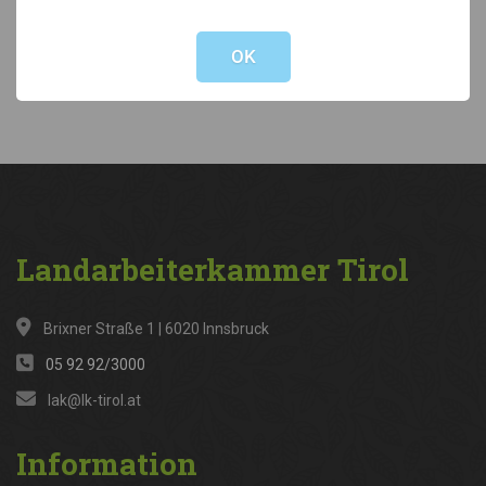
Not valid!
!
Kategorien
OK
News
(316)
Landarbeiterkammer
Tirol
Brixner Straße 1 | 6020 Innsbruck
05 92 92/3000
lak@lk-tirol.at
Information