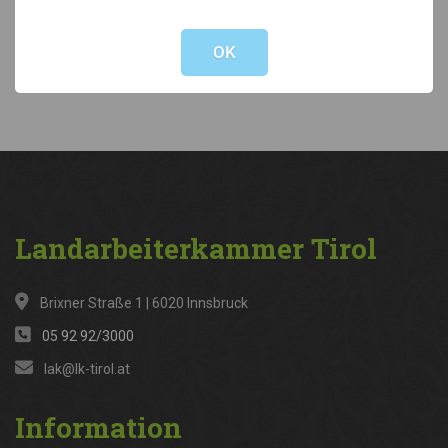
Not valid!
!
Kategorien
OK
News
(316)
Landarbeiterkammer
Tirol
Brixner Straße 1 | 6020 Innsbruck
05 92 92/3000
lak@lk-tirol.at
Information