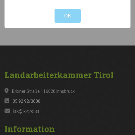
Not valid!
!
Kategorien
OK
News
(316)
Landarbeiterkammer
Tirol
Brixner Straße 1 | 6020 Innsbruck
05 92 92/3000
lak@lk-tirol.at
Information