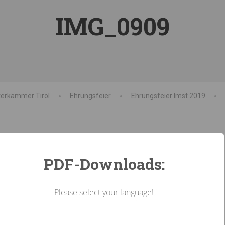
IMG_0909
terkammer Tirol
Ehrungsfeier
Ehrungsfeier Imst 2019
PDF-Downloads:
Please select your language!