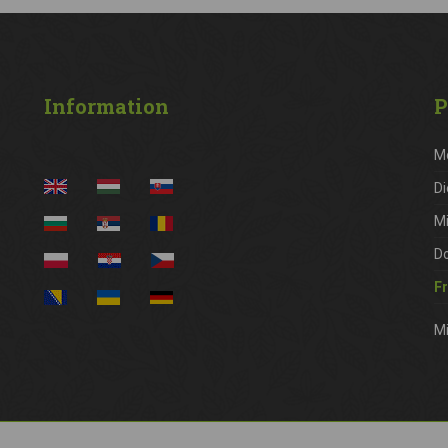
Information
P
M
Di
M
D
Fr
Mi