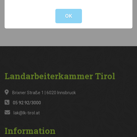
Not valid!
!
Kategorien
OK
News
(316)
Landarbeiterkammer
Tirol
Brixner Straße 1 | 6020 Innsbruck
05 92 92/3000
lak@lk-tirol.at
Information