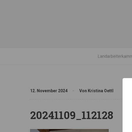
Landarbeiterkamm
12. November 2024
Von Kristina Oettl
20241109_112128