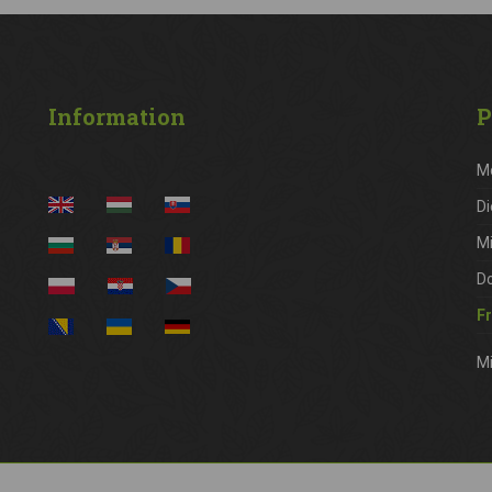
Information
P
M
Di
M
D
Fr
Mi