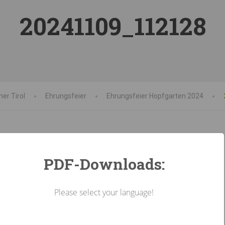
20241109_112128
er Tirol
Ehrungsfeier
Ehrungsfeier Hopfgarten 2024
PDF-Downloads:
Please select your language!