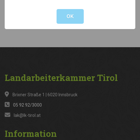
Not valid!
!
Kategorien
OK
News
(316)
Landarbeiterkammer
Tirol
Brixner Straße 1 | 6020 Innsbruck
05 92 92/3000
lak@lk-tirol.at
Information