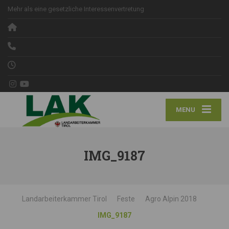
Mehr als eine gesetzliche Interessenvertretung
MENU
IMG_9187
Landarbeiterkammer Tirol
Feste
Agro Alpin 2018
IMG_9187