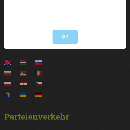
Brixner Straße 1 | 6020 Innsbruck
05 92 92/3000
lak@lk-tirol.at
Not valid!
!
Information
OK
Parteienverkehr