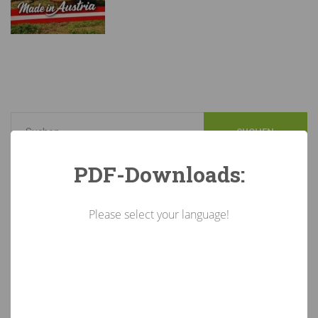
PDF-Downloads:
Neueste
Beiträge
Please select your language!
KI-Kennzeichnungspflicht in Österreich: Das müssen
Unternehmen beachten
5. August 2026
„Rotholz im Zeichen der Talente“: Junge GärtnerInnen zeigen
ihr Können.
16. Juli 2026
Glanzvoller Schulschluss: Fachberufsschule für Gartenbau
feiert in Rotholz
16. Juli 2026
Stellenausschreibung-Ferialjob/Aushilfskräfte in den