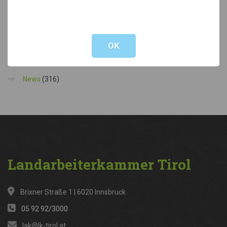
Landesforstgärten
15. Juli 2026
Stellenausschreibung Förderungsreferent:in
7. Juli 2026
Not valid!
!
OK
Kategorien
News
(316)
Landarbeiterkammer
Tirol
Brixner Straße 1 | 6020 Innsbruck
05 92 92/3000
lak@lk-tirol.at