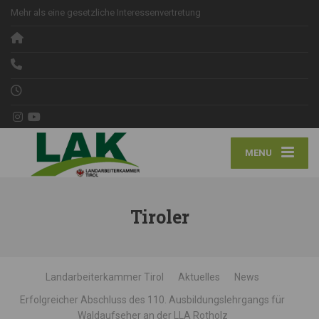
Mehr als eine gesetzliche Interessenvertretung
MENU
Tiroler
Landarbeiterkammer Tirol
Aktuelles
News
Erfolgreicher Abschluss des 110. Ausbildungslehrgangs für
Waldaufseher an der LLA Rotholz