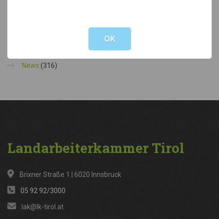
Stellenausschreibung Förderungsreferent:in
7. Juli 2026
Not valid!
!
Kategorien
OK
News
(316)
Landarbeiterkammer
Tirol
Brixner Straße 1 | 6020 Innsbruck
05 92 92/3000
lak@lk-tirol.at