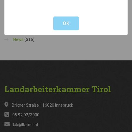
Stellenausschreibung Förderungsreferent:in
7. Juli 2026
Not valid!
!
Kategorien
OK
News
(316)
Landarbeiterkammer
Tirol
Brixner Straße 1 | 6020 Innsbruck
05 92 92/3000
lak@lk-tirol.at