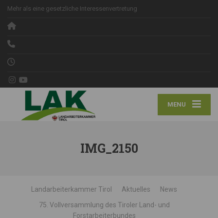
Mehr als eine gesetzliche Interessenvertretung
MENU
IMG_2150
Landarbeiterkammer Tirol
Aktuelles
News
75. Vollversammlung des Tiroler Land- und
Forstarbeiterbundes