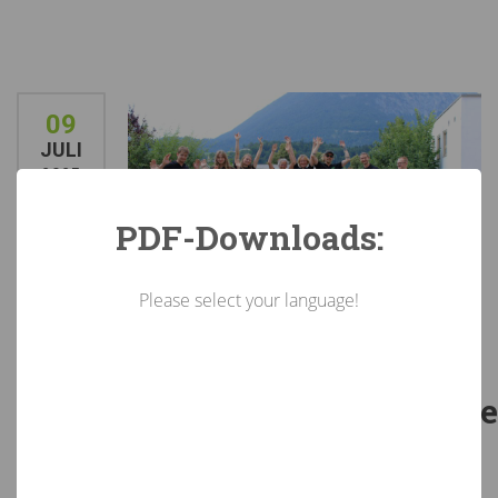
09
JULI
2025
PDF-Downloads:
Please select your language!
0 Comments
By Kristina Oettl
Landeslehrlingswettb
der jungen
Gärtner:innen 2025