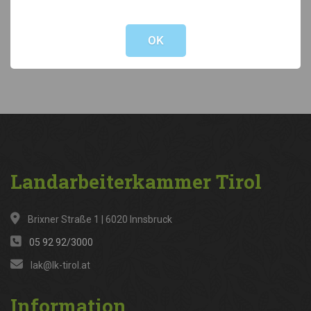
Not valid!
!
OK
Landarbeiterkammer
Tirol
Brixner Straße 1 | 6020 Innsbruck
05 92 92/3000
lak@lk-tirol.at
Information