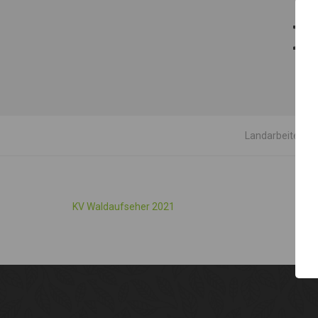
K
Landarbeiterka
KV Waldaufseher 2021