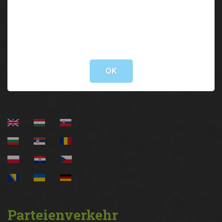
Brixner Straße 1 | 6020 Innsbruck
05 92 92/3000
Not valid!
lak@lk-tirol.at
!
OK
Information
Parteienverkehr