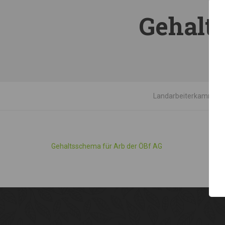
Gehalt
Landarbeiterkammer T
Gehaltsschema für Arb der ÖBf AG