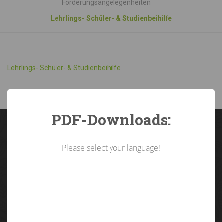
Förderungsangelegenheiten
Lehrlings- Schüler- & Studienbeihilfe
Lehrlings- Schüler- & Studienbeihilfe
PDF-Downloads:
Please select your language!
Landarbeiterkammer
Tirol
Brixner Straße 1 | 6020 Innsbruck
05 92 92/3000
lak@lk-tirol.at