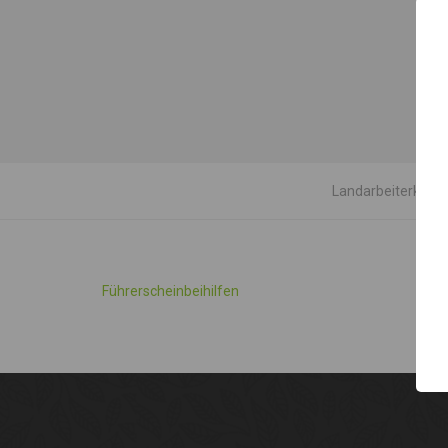
F
Landarbeiterkamm
Führerscheinbeihilfen