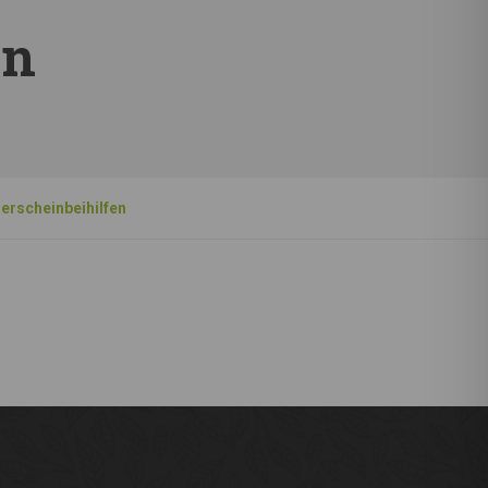
en
erscheinbeihilfen