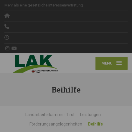
Mehr als eine gesetzliche Interessenvertretung
MENU
Beihilfe
Landarbeiterkammer Tirol
Leistungen
Förderungsangelegenheiten
Beihilfe