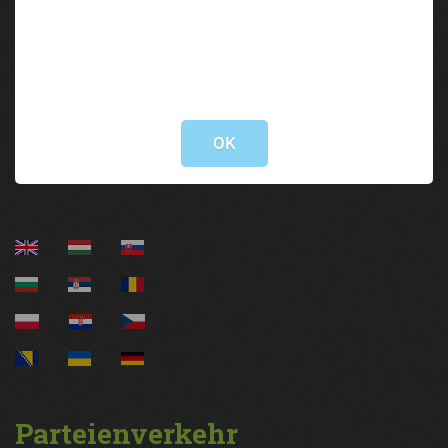
Brixner Straße 1 | 6020 Innsbruck
05 92 92/3000
Not valid!
lak@lk-tirol.at
!
OK
Information
Parteienverkehr