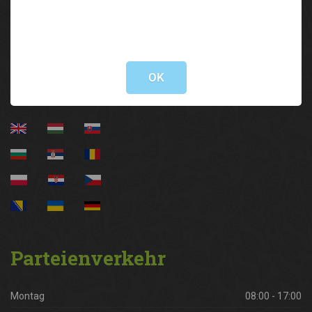
05 92 92/3000
lak@lk-tirol.at
Not valid!
!
Information
OK
Parteienverkehr
Montag
08:00 - 17:00